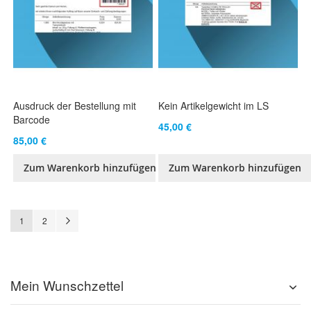
Ausdruck der Bestellung mit
Kein Artikelgewicht im LS
Barcode
45,00 €
85,00 €
Zum Warenkorb hinzufügen
Zum Warenkorb hinzufügen
Seite
Sie lesen gerade Seite
Seite
Seite
Weiter
1
2
Mein Wunschzettel