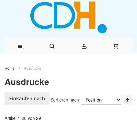
Direkt
Home
Ausdrucke
zum
Ausdrucke
Inhalt
In
Einkaufen nach
Sortieren nach
ab
Re
Artikel
1
-
20
von
29